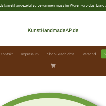
s korrekt angezeigt zu bekommen muss im Warenkorb das Land Au
KunstHandmadeAP.de
Kontakt
Impressum
Shop Geschichte
Versand
V