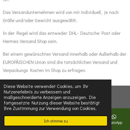
Das Versandunternehmen wird von mir individuell, je nach
Größe und/oder Gewicht ausgewählt.
In der Regel wird das entweder DHL- Deutsche Post oder
Hermes Versand Shop sein.
Bei einem gewünschten Versand innerhalb oder Außerhalb der
EUROPÄISCHEN Union sind die tatsächlichen Versand und
Verpackungs Kosten im Shop zu erfragen.
Diese Website verwendet Cookies, um Ihr
Nutzererlebnis zu verbessern und
maßgeschneiderte Anzeigen anzuzeigen. Die
© 2023 - 2026 kunsthandmadeap.de
fortgesetzte Nutzung dieser Website bestätigt
Ihre Zustimmung zur Verwendung von Cookies.
Ich stimme zu
E-Mail
Telefon
Karte
Facebook
WhatsApp