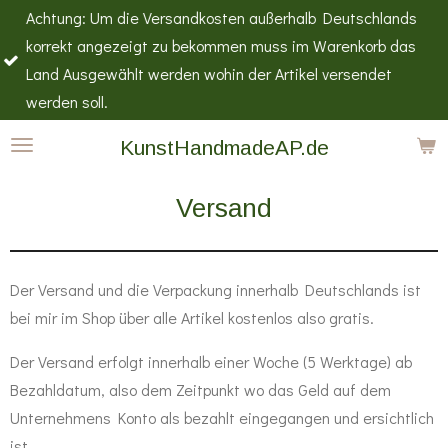
 Um die Versandkosten außerhalb Deutschlands
Zum
angezeigt zu bekommen muss im Warenkorb das
Nur der V
Hauptinhalt
gewählt werden wohin der Artikel versendet
Shop für a
springen
ll.
KunstHandmadeAP.de
Versand
Der Versand und die Verpackung innerhalb Deutschlands ist
bei mir im Shop über alle Artikel kostenlos also gratis.
Der Versand erfolgt innerhalb einer Woche (5 Werktage) ab
Bezahldatum, also dem Zeitpunkt wo das Geld auf dem
Unternehmens Konto als bezahlt eingegangen und ersichtlich
ist.