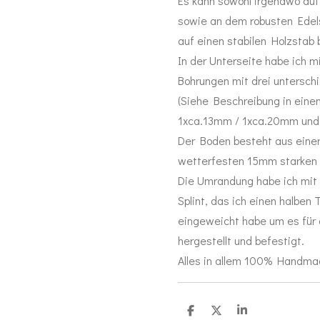
Es kann sowohl irgendwo auf
sowie an dem robusten Edel
auf einen stabilen Holzstab
In der Unterseite habe ich m
Bohrungen mit drei untersch
(Siehe Beschreibung in eine
1xca.13mm / 1xca.20mm und
Der Boden besteht aus einer
wetterfesten 15mm starken M
Die Umrandung habe ich mit
Splint, das ich einen halbe
eingeweicht habe um es für 
hergestellt und befestigt.
Alles in allem 100% Handm
T
T
T