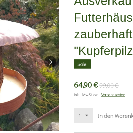
Ausverkauf
Futterhäus
zauberhaf
"Kupferpilz
Sale!
64,90 €
99,00 €
inkl. MwSt zzgl.
Versandkosten
In den Waren