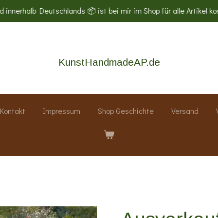
 innerhalb Deutschlands 📦 ist bei mir im Shop für alle Artikel ko
KunstHandmadeAP.de
Kontakt
Impressum
Shop Geschichte
Versand