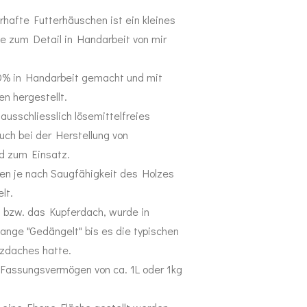
afte Futterhäuschen ist ein kleines
be zum Detail in Handarbeit von mir
0% in Handarbeit gemacht und mit
en hergestellt.
usschliesslich lösemittelfreies
auch bei der Herstellung von
d zum Einsatz.
en je nach Saugfähigkeit des Holzes
lt.
 bzw. das Kupferdach, wurde in
ange "Gedängelt" bis es die typischen
lzdaches hatte.
 Fassungsvermögen von ca. 1L oder 1kg