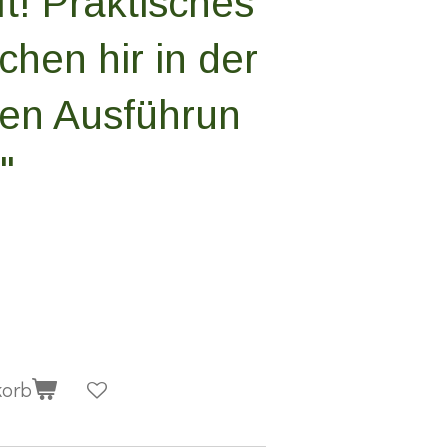
t! Praktisches
chen hir in der
ten Ausführun
"
korb