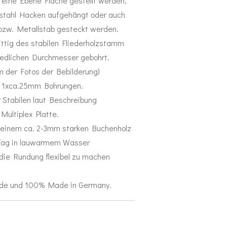
 eine Ebene Fläche gestellt werden,
stahl Hacken aufgehängt oder auch
 bzw. Metallstab gesteckt werden.
ittig des stabilen Fliederholzstamm
iedlichen Durchmesser gebohrt.
m der Fotos der Bebilderung)
 1xca.25mm Bohrungen.
 Stabilen laut Beschreibung
ultiplex Platte.
 einem ca. 2-3mm starken Buchenholz
n Tag in lauwarmem Wasser
die Rundung flexibel zu machen
ade und 100% Made in Germany.