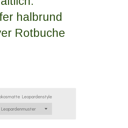
ltlich.
fer halbrund
ver Rotbuche
okosmatte Leopardenstyle