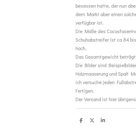
besessen hatte, der nun aber
dem Markt aber einen solchen
verfügbar ist.
Die Maße des Cocosfaserma
Schuhabstreifer ist ca 84 bi
hoch.
Das Gesamtgewicht beträgt
Die Bilder sind Beispielbilde
Holzmaaserung und Spalt M
ich versuche jeden Fußabstre
Fertigen.
Der Versand ist hier übrigens
T
T
T
e
e
e
i
i
i