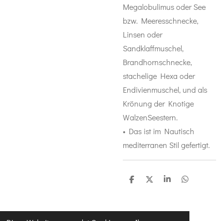
Megalobulimus oder See
bzw. Meeresschnecke,
Linsen oder
Sandklaffmuschel,
Brandhornschnecke,
stachelige Hexa oder
Endivienmuschel, und als
Krönung der Knotige
WalzenSeestern.
• Das ist im Nautisch
mediterranen Stil gefertigt.
T
T
T
T
e
e
e
e
i
i
i
i
l
l
l
l
e
e
e
e