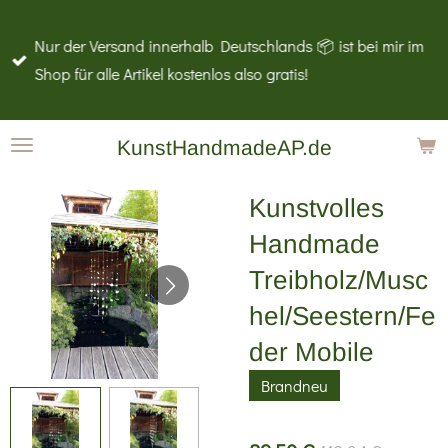
Zum
Nur der Versand innerhalb Deutschlands 📦 ist bei mir im
Hauptinhalt
Shop für alle Artikel kostenlos also gratis!
springen
KunstHandmadeAP.de
Kunstvolles
Handmade
Treibholz/Musc
hel/Seestern/Fe
der Mobile
Brandneu