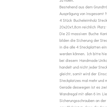
zu holen.
Bestehend aus dem Grundträ
Ausprägung von insgesamt 19
4 Stück Bucheleimholz Stec
20x20x1,8cm reichlich Platz 
Die 20 massiven Buche Kan
bilden die Sicherung der St
in die alle 4 Steckplatten e
werden können. Ich bitte hie
bei diesem Handmade Unikat
handelt und nicht jeder Stec
gleicht, somit wird der Eins
Steckplatzes mal mehr und 
Gerade deswegen ist es zw
Wandregal mit allen 6 im Li
Sicherungsschrauben an der 