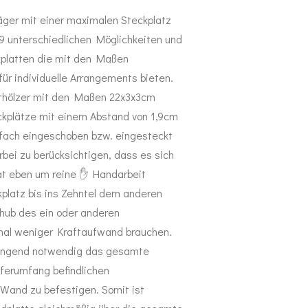
ger mit einer maximalen Steckplatz
 unterschiedlichen Möglichkeiten und
kplatten die mit den Maßen
für individuelle Arrangements bieten.
thölzer mit den Maßen 22x3x3cm
eckplätze mit einem Abstand von 1,9cm
infach eingeschoben bzw. eingesteckt
rbei zu berücksichtigen, dass es sich
 eben um reine ✋️ Handarbeit
kplatz bis ins Zehntel dem anderen
chub des ein oder anderen
mal weniger Kraftaufwand brauchen.
ingend notwendig das gesamte
eferumfang befindlichen
Wand zu befestigen. Somit ist