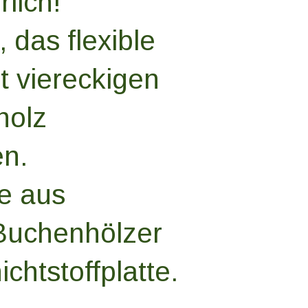
lich!
 das flexible
t viereckigen
holz
en.
e aus
Buchenhölzer
chtstoffplatte.