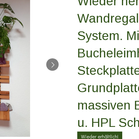
Wieder herr
Wandregal,
System. Mi
Bucheleim
Steckplatt
Grundplatt
massiven 
u. HPL Schi
Wieder erhältlich!