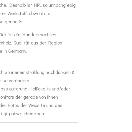
äche. Deshalb ist HPL so unnachgiebig
rer Werkstoff, obwohl die
e gering ist.
tück ist ein Handgemachtes
nholz. Qualität aus der Region
e in Germany.
ch Sonneneinstrahlung nachdunkeln &
üsse verändern
dass aufgrund Helligkeits und/oder
onitors der gerade von ihnen
der Fotos der Website und des
gfügig abweichen kann.