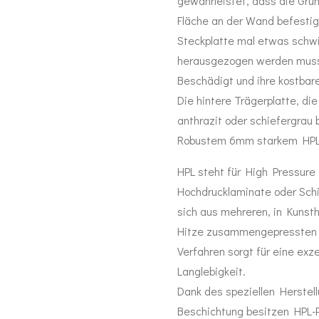
gewährleistet, dass die Gru
Fläche an der Wand befestig
Steckplatte mal etwas schwi
herausgezogen werden muss, 
Beschädigt und ihre kostbar
Die hintere Trägerplatte, die
anthrazit oder schiefergrau 
Robustem 6mm starkem HPL-
HPL steht für High Pressure
Hochdrucklaminate oder Schi
sich aus mehreren, in Kunst
Hitze zusammengepressten
Verfahren sorgt für eine exz
Langlebigkeit.
Dank des speziellen Herstel
Beschichtung besitzen HPL-P