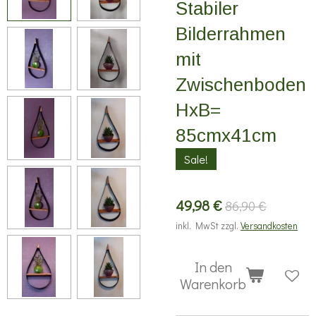
Stabiler
Bilderrahmen
mit
Zwischenboden
HxB=
85cmx41cm
Sale!
49,98 €
86,90 €
inkl. MwSt zzgl.
Versandkosten
In den
Warenkorb