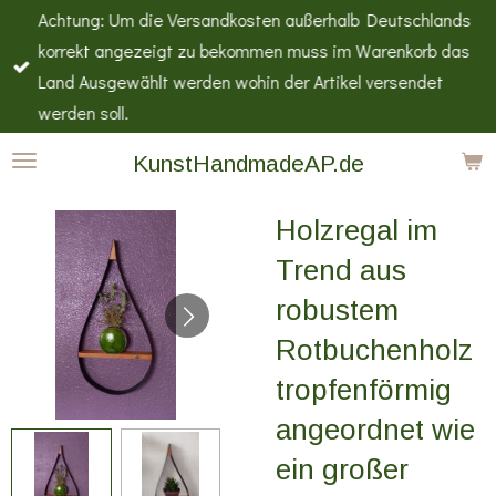
Achtung: Um die Versandkosten außerhalb Deutschlands
Zum
korrekt angezeigt zu bekommen muss im Warenkorb das
Hauptinhalt
Land Ausgewählt werden wohin der Artikel versendet
springen
werden soll.
KunstHandmadeAP.de
Holzregal im
Trend aus
robustem
Rotbuchenholz
tropfenförmig
angeordnet wie
ein großer