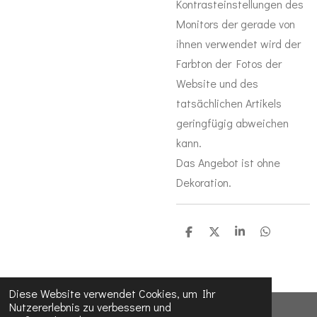
Kontrasteinstellungen des
Monitors der gerade von
ihnen verwendet wird der
Farbton der Fotos der
Website und des
tatsächlichen Artikels
geringfügig abweichen
kann.
Das Angebot ist ohne
Dekoration.
T
T
T
T
e
e
e
e
i
i
i
i
l
l
l
l
e
e
e
e
n
n
n
n
Diese Website verwendet Cookies, um Ihr
Nutzererlebnis zu verbessern und