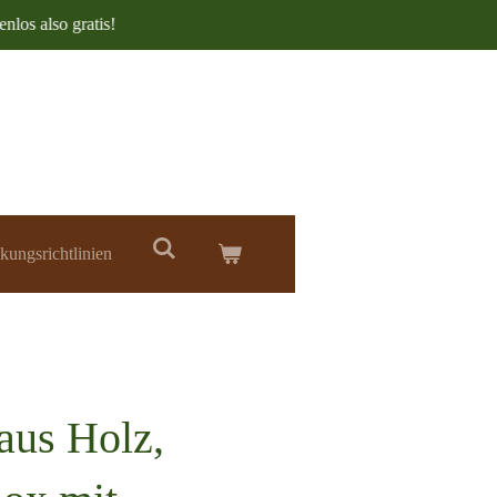
nlos also gratis!
kungsrichtlinien
aus Holz,