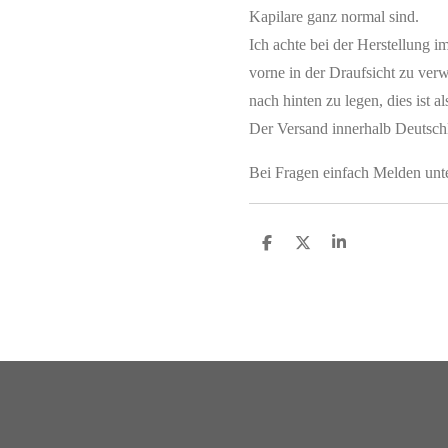
Kapilare ganz normal sind.
Ich achte bei der Herstellung i
vorne in der Draufsicht zu ve
nach hinten zu legen, dies ist 
Der Versand innerhalb Deutschla
Bei Fragen einfach Melden un
T
T
T
e
e
e
i
i
i
l
l
l
e
e
e
n
n
n