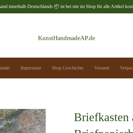
and innerhalb Deutschlands 📦 ist bei mir im Shop für alle Artikel koste
KunstHandmadeAP.de
ntakt
Impressum
Shop Geschichte
Versand
Verpac
Briefkasten 