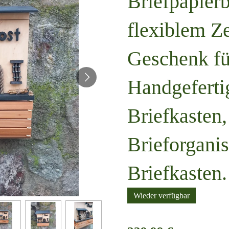
Briefpapier
flexiblem Ze
Geschenk fü
Handgeferti
Briefkasten,
Brieforgani
Briefkasten.
Wieder verfügbar