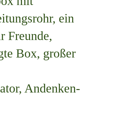
box mit
itungsrohr, ein
r Freunde,
gte Box, großer
sator, Andenken-