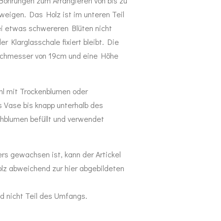
ohrungen zum Arrangieren von bis zu
weigen. Das Holz ist im unteren Teil
ei etwas schwereren Blüten nicht
er Klarglasschale fixiert bleibt. Die
urchmesser von 19cm und eine Höhe
l mit Trockenblumen oder
 Vase bis knapp unterhalb des
chblumen befüllt und verwendet
rs gewachsen ist, kann der Artickel
lz abweichend zur hier abgebildeten
d nicht Teil des Umfangs.