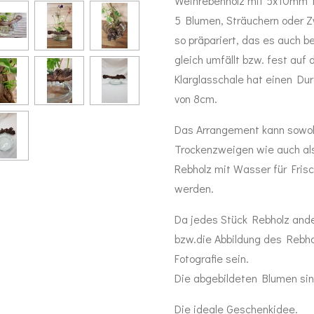
Weinrebenholz mit 5x10mm B
5 Blumen, Sträuchern oder Z
so präpariert, das es auch b
gleich umfällt bzw. fest auf d
Klarglasschale hat einen D
von 8cm.
Das Arrangement kann sowoh
Trockenzweigen wie auch als
Rebholz mit Wasser für Fris
werden.
Da jedes Stück Rebholz ande
bzw.die Abbildung des Rebho
Fotografie sein.
Die abgebildeten Blumen sin
Die ideale Geschenkidee.